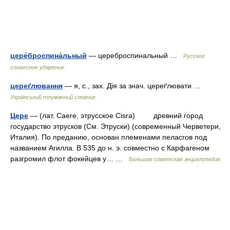
цере́броспина́льный
— цереброспинальный …
Русское
словесное ударение
цереґлювання
— я, с., зах. Дія за знач. цереґлювати …
Український тлумачний словник
Цере
— (лат. Caere, этрусское Cisra) древний город
государство этрусков (См. Этруски) (современный Черветери,
Италия). По преданию, основан племенами пеласгов под
названием Агилла. В 535 до н. э. совместно с Карфагеном
разгромил флот фокейцев у… …
Большая советская энциклопедия