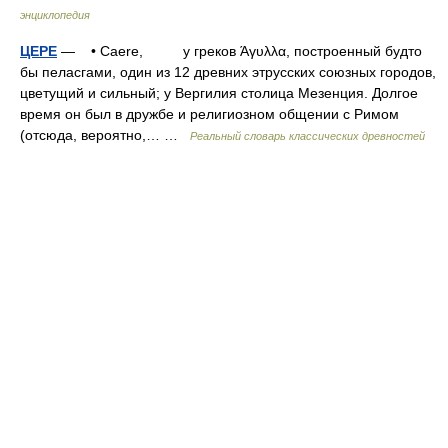
энциклопедия
ЦЕРЕ
— • Caere, у греков Άγυλλα, построенный будто
бы пеласгами, один из 12 древних этрусских союзных городов,
цветущий и сильный; у Вергилия столица Мезенция. Долгое
время он был в дружбе и религиозном общении с Римом
(отсюда, вероятно,… …
Реальный словарь классических древностей