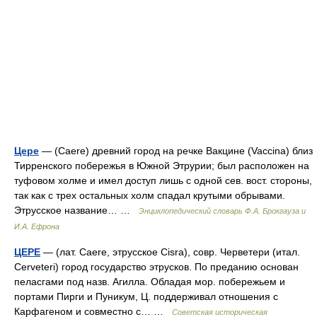
Цере
— (Caere) древний город на речке Вакцине (Vaccina) близ
Тирренского побережья в Южной Этрурии; был расположен на
туфовом холме и имел доступ лишь с одной сев. вост. стороны,
так как с трех остальных холм спадал крутыми обрывами.
Этрусское название… …
Энциклопедический словарь Ф.А. Брокгауза и
И.А. Ефрона
ЦЕРЕ
— (лат. Caere, этрусское Cisra), совр. Черветери (итал.
Cerveteri) город государство этрусков. По преданию основан
пеласгами под назв. Агилла. Обладая мор. побережьем и
портами Пирги и Пуникум, Ц. поддерживал отношения с
Карфагеном и совместно с… …
Советская историческая