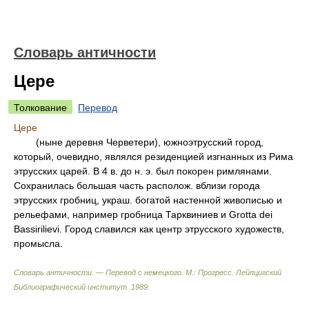
Словарь античности
Цере
Толкование
Перевод
Цере
(ныне деревня Черветери), южноэтрусский город,
который, очевидно, являлся резиденцией изгнанных из Рима
этрусских царей. В 4 в. до н. э. был покорен римлянами.
Сохранилась большая часть располож. вблизи города
этрусских гробниц, украш. богатой настенной живописью и
рельефами, например гробница Тарквиниев и Grotta dei
Bassirilievi. Город славился как центр этрусского художеств,
промысла.
Словарь античности. — Перевод с немецкого. М.: Прогресс
.
Лейпцигский
Библиографический институт
.
1989
.