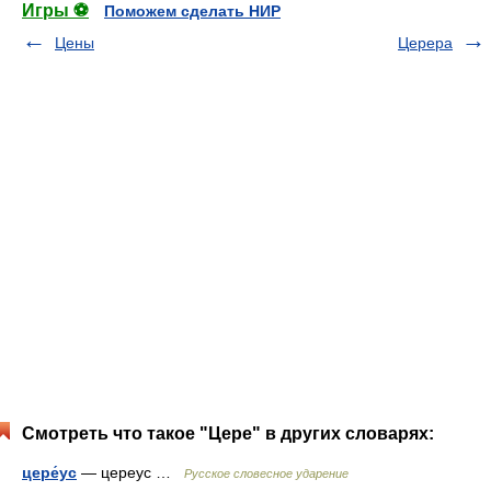
Игры ⚽
Поможем сделать НИР
Цены
Церера
Смотреть что такое "Цере" в других словарях:
цере́ус
— цереус …
Русское словесное ударение