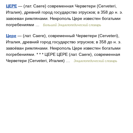
ЦЕРЕ
— (лат. Caere) современная Черветери (Cerveteri,
Италия), древний город государство этрусков; в 358 до н. э.
завоеван римлянами. Некрополь Цере известен богатыми
погребениями …
Большой Энциклопедический словарь
Цере
— (лат. Caere), современный Черветери (Cerveteri),
Италия, древний город государство этрусков; в 358 до н. э.
завоёван римлянами. Некрополь Цере известен богатыми
погребениями. * * * ЦЕРЕ ЦЕРЕ (лат. Caere), современная
Черветери (Cerveteri, Италия) …
Энциклопедический словарь