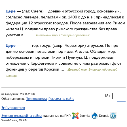
Цере
— (лат. Caere) древний этрусский город, основанный,
согласно легенде, пеласгами ок. 1400 г. до н.э.; принадлежал к
федерации 12 этрусских городов. После завоевания его Римом
жители Ц. получили право римского гражданства без права
участия в… …
Античный мир. Словарь-справочник.
Цере
— гор. госуд. (совр. Черветери) этрусков. По пре
данию основан пеласгами под назв. Агилла. Обладая мор.
побережьем и портами Пирги и Пуникум, Ц. поддерживал
отношения с Карфагеном и совместно с ним разгромил флот
фокейцев у берегов Корсики …
Древний мир. Энциклопедический
словарь
© Академик, 2000-2026
18+
Обратная связь:
Техподдержка
,
Реклама на сайте
👣 Путешествия
Экспорт словарей на сайты
, сделанные на PHP,
Joomla,
Drupal,
WordPress, MODx.